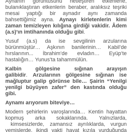
Aynanın görüntüsünü netleştiren etkenlerle,
bulanıklaştıran etkenlerin beraber, aralıksız teşriki
mesai yaptığı bir aynadır aynı zamanda
bahsettiğimiz ayna.
Aynayı kirletenlerin kimi
zaman temizleyen kılığına girdiği vakidir. Âdem
(a.s)’ın imtihanında olduğu gibi
.
Yusuf (a.s) da ise sevgilinin arzularına
bürünmüştür… Aşkının banilerinin… Kabil’de
hırslarının... İbrahim’de evladın… Eyüp’te
hastalığın… Yunus’ta tahammülün.
Kalbin gölgesine sığınan arayışın
galibidir
.
Arzularının gölgesine sığınan ise
mağluptur galip görünse bile… Şairin “Yenilgi
yenilgi büyüyen zafer” den kastında olduğu
gibi.
Aynamı arıyorum biteviye…
Modern şehirlerin varoşlarında… Kentin hayattan
kopmuş arka sokaklarında. Yalnızlarda,
kimsesizlerde, zamansız ayrılıklarda, vurgun
yemişlerde, ikindi vakti hayat kızıla vurduğunda