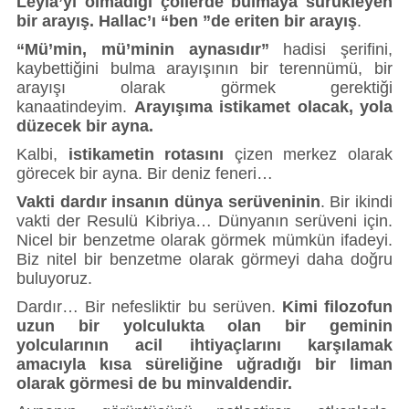
Leyla’yı olmadığı çöllerde bulmaya sürükleyen
bir arayış. Hallac’ı “ben ”de eriten bir arayış
.
“Mü’min, mü’minin aynasıdır”
hadisi şerifini,
kaybettiğini bulma arayışının bir terennümü, bir
arayışı olarak görmek gerektiği
kanaatindeyim.
Arayışıma istikamet olacak, yola
düzecek bir ayna.
Kalbi,
istikametin rotasını
çizen merkez olarak
görecek bir ayna. Bir deniz feneri…
Vakti dardır insanın dünya serüveninin
. Bir ikindi
vakti der Resulü Kibriya… Dünyanın serüveni için.
Nicel bir benzetme olarak görmek mümkün ifadeyi.
Biz nitel bir benzetme olarak görmeyi daha doğru
buluyoruz.
Dardır… Bir nefesliktir bu serüven.
Kimi filozofun
uzun bir yolculukta olan bir geminin
yolcularının acil ihtiyaçlarını karşılamak
amacıyla kısa süreliğine uğradığı bir liman
olarak görmesi de bu minvaldendir.