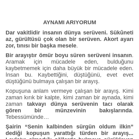
Künye
İletişim
AYNAMI ARIYORUM
Dar vakitlidir insanın dünya serüveni. Sükûneti
az, gürültüsü çok olan bir serüven. Akort ayarı
zor, tınısı bir başka mesele
.
Bir arayıştır ömür boyu süren serüveni insanın
.
Aramak için mücadele eden, bulduğunu
kaybetmemek için daha büyük bir mücadele eden.
İnsan bu. Kaybettiğini, düştüğünü, evet evet
düştüğünü bulmaya çalışan bir arayış.
Kopuşuna anlam vermeye çalışan bir arayış. Kimi
zaman kırık bir kalpte, kimi zaman bir aynada, kimi
zaman
takvayı dünya serüvenin tacı olarak
gören bir münzevinin bakışlarında
.
Tebessümünde…
Şairin “Senin kalbinden sürgün oldum ilkin”
dediği kopuşun yarattığı türden bir arayış...