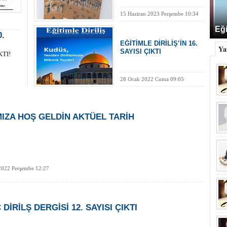
15 Haziran 2023 Perşembe 10:34
Eği
0.
EĞİTİMLE DİRİLİŞ’İN 16.
Ya
SAYISI ÇIKTI
KTI!
28 Ocak 2022 Cuma 09:05
IZA HOŞ GELDİN AKTÜEL TARİH
2022 Perşembe 12:27
DİRİLŞ DERGİSİ 12. SAYISI ÇIKTI