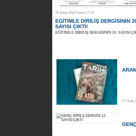
16 Şubat 2024 Cuma 17:21
EĞİTİMLE DİRİLİŞ DERGİSİNİN 2
SAYISI ÇIKTI!
EĞİTİMLE DİRİLİŞ DERGİSİNİN 20. SAYISI ÇI
ARAM
27 Ocak 
GENÇ 