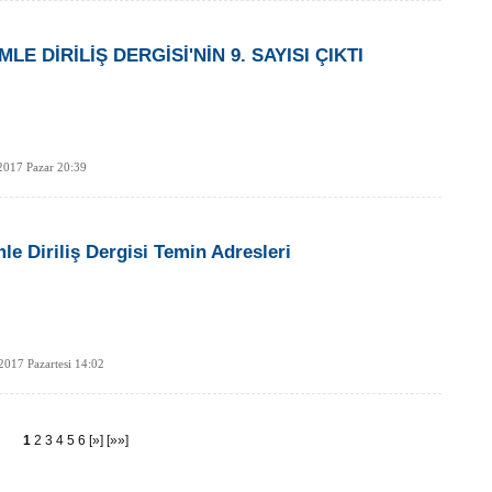
MLE DİRİLİŞ DERGİSİ'NİN 9. SAYISI ÇIKTI
2017 Pazar 20:39
mle Diriliş Dergisi Temin Adresleri
2017 Pazartesi 14:02
1
2
3
4
5
6
[»]
[»»]