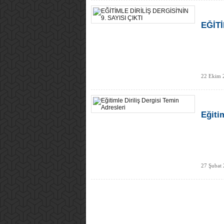
EĞİTİ
22 Ekim 
Eğiti
27 Şubat 