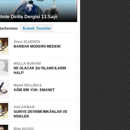
tmle Diriliş Dergisi 13.Sayı
zarlarımız
Konuk Yazarlar
Ömer ELVEREN
BARBAR MODERN MEDENİ
MOLLA NURANİ
NE OLACAK ŞU İSLAMCILARIN
HALİ?
Melek BELLİBAŞ
AĞIR BİR YÜK: EMANET
Akif AKMAN
SURİYE DEVRİMİ İMKÂNLAR VE
RİSKLER
Bilal AKGÜL