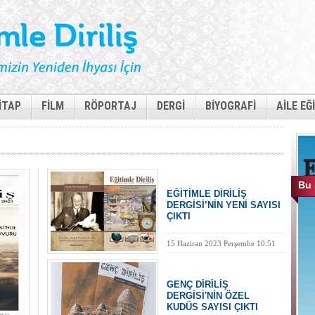
İTAP
FİLM
RÖPORTAJ
DERGİ
BİYOGRAFİ
AİLE EĞ
Bu 
EĞİTİMLE DİRİLİŞ
DERGİSİ’NİN YENİ SAYISI
ÇIKTI
15 Haziran 2023 Perşembe 10:51
GENÇ DİRİLİŞ
DERGİSİ'NİN ÖZEL
KUDÜS SAYISI ÇIKTI