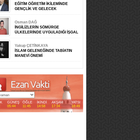
EĞİTİM ÖĞRETİM İKİLEMİNDE
GENÇLİK VE GELECEK
Osman DAĞ
İNGİLİZLERİN SÖMÜRGE
ÜLKELERİNDE UYGULADIĞI İŞGAL
ÖNCESİ FAALİYETLER
Yakup ÇETİNKAYA
İSLAM GELENEĞİNDE TABİATIN
MANEVİ ÖNEMİ
AK
GÜNEŞ
ÖĞLE
İKİNDİ
AKŞAM
YATSI
2
05:44
11:45
14:58
17:34
18:49