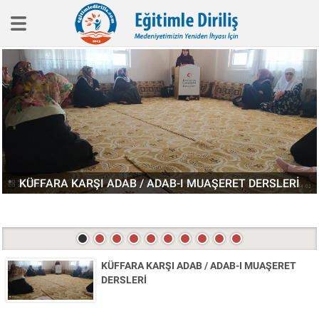
Eğitim İlkelerimiz
Haber
Köşe Yazıları
Biyografi
Röpotaj
Aile Eğitimi
KÜFFARA KARŞI ADAB / ADAB-I MUAŞERET DERSLERİ
SineEğitim
Video
Kitap
KÜFFARA KARŞI ADAB / ADAB-I MUAŞERET
DERSLERİ
Hakkımızda