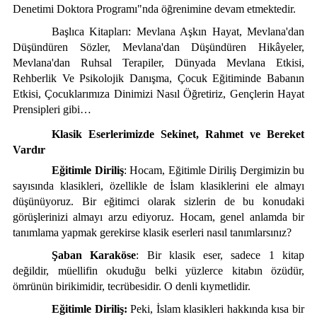
Denetimi Doktora Programı"nda öğrenimine devam etmektedir.
Başlıca Kitapları: Mevlana Aşkın Hayat, Mevlana'dan
Düşündüren Sözler, Mevlana'dan Düşündüren Hikâyeler,
Mevlana'dan Ruhsal Terapiler, Dünyada Mevlana Etkisi,
Rehberlik Ve Psikolojik Danışma,
Çocuk Eğitiminde Babanın
Etkisi,
Çocuklarımıza Dinimizi Nasıl Öğretiriz, Gençlerin Hayat
Prensipleri gibi…
Klasik Eserlerimizde Sekinet, Rahmet ve Bereket
Vardır
Eğitimle Diriliş
: Hocam, Eğitimle Diriliş Dergimizin bu
sayısında klasikleri, özellikle de İslam klasiklerini ele almayı
düşünüyoruz. Bir eğitimci olarak sizlerin de bu konudaki
görüşlerinizi almayı arzu ediyoruz. Hocam, genel anlamda bir
tanımlama yapmak gerekirse klasik eserleri nasıl tanımlarsınız?
Şaban Karaköse
: Bir klasik eser, sadece 1 kitap
değildir, müellifin okuduğu belki yüzlerce kitabın özüdür,
ömrünün birikimidir, tecrübesidir. O denli kıymetlidir.
Eğitimle Diriliş:
Peki, İslam klasikleri hakkında kısa bir