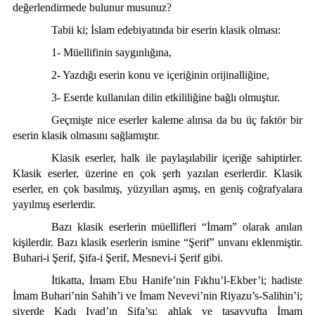
değerlendirmede bulunur musunuz?
Tabii ki; İslam edebiyatında bir eserin klasik olması:
1- Müellifinin saygınlığına,
2- Yazdığı eserin konu ve içeriğinin orijinalliğine,
3- Eserde kullanılan dilin etkililiğine bağlı olmuştur.
Geçmişte nice eserler kaleme alınsa da bu üç faktör bir
eserin klasik olmasını sağlamıştır.
Klasik eserler, halk ile paylaşılabilir içeriğe sahiptirler.
Klasik eserler, üzerine en çok şerh yazılan eserlerdir. Klasik
eserler, en çok basılmış, yüzyılları aşmış, en geniş coğrafyalara
yayılmış eserlerdir.
Bazı klasik eserlerin müellifleri “İmam” olarak anılan
kişilerdir. Bazı klasik eserlerin ismine “Şerif” unvanı eklenmiştir.
Buhari-i Şerif, Şifa-i Şerif, Mesnevi-i Şerif gibi.
İtikatta, İmam Ebu Hanife’nin Fıkhu’l-Ekber’i; hadiste
İmam Buhari’nin Sahih’i ve İmam Nevevi’nin Riyazu’s-Salihin’i;
siyerde Kadı Iyad’ın Şifa’sı; ahlak ve tasavvufta İmam