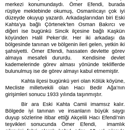
merkezi konumundaydı. Ömer Efendi, burada 
rüştiye mektebinde okumuş, Osmanlıcayı çok iyi 
düzeyde okuyup yazardı. Arkadaşlarından biri Eski 
Kahta’ya bağlı Çörtenek’ten Osman Bakırcı ve 
diğeri ise bugünkü Sincik ilçesine bağlı Kaşkün 
köyünden Halil Peker’dir. Her iki arkadaşı da 
bölgesinde tanınan ve bölgenin ileri gelen, yetkin iki 
şahsiyetti. Ömer Efendi, hassaten devlette görev 
almaya mesafeli dururdu.  Kendisine devlet 
kademelerinde görev alması yönünde tekliflerde 
bulunulmuş ise de görev almayı kabul etmemiştir. 
Kahta ilçesi bugünkü yeri olan Kölük köyüne, 
Mecliste milletvekili olan Hacı Bedir Ağa’nın 
girişimleri sonucu 1933 yılında taşınmıştır. 
Bir ara Eski Kahta Camii imamsız kalır. 
Bölgede iyi tanınan ve insanların büyük saygı 
duyup sözlerine itibar ettiği Akçelili Hacı Efendi’nin 
teşvikleri sonucunda Ömer Efendi,  imamlık 