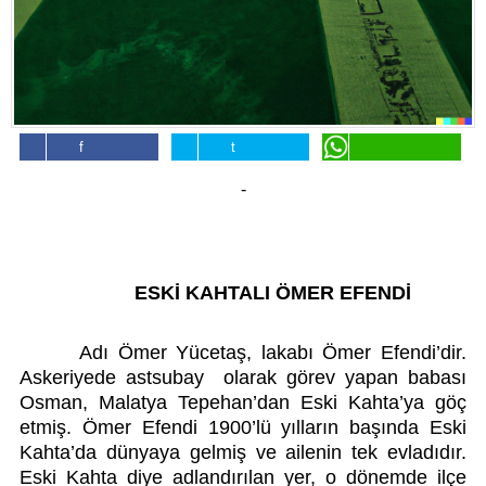
Künye
İletişim
Facebook'da
Twitter'da
WhatsApp'da
-
Paylaş
Paylaş
Paylaş
ESKİ KAHTALI ÖMER EFENDİ
Adı Ömer Yücetaş, lakabı Ömer Efendi’dir. 
Askeriyede astsubay  olarak görev yapan babası 
Osman, Malatya Tepehan’dan Eski Kahta’ya göç 
etmiş. Ömer Efendi 1900’lü yılların başında Eski 
Kahta’da dünyaya gelmiş ve ailenin tek evladıdır. 
Eski Kahta diye adlandırılan yer, o dönemde ilçe 