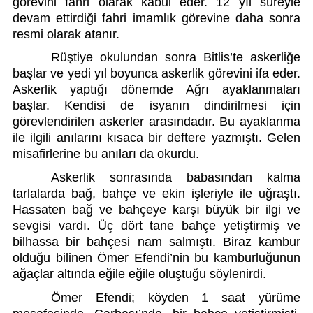
görevini fahri olarak kabul eder. 12 yıl süreyle 
devam ettirdiği fahri imamlık görevine daha sonra 
resmi olarak atanır. 
Rüştiye okulundan sonra Bitlis’te askerliğe 
başlar ve yedi yıl boyunca askerlik görevini ifa eder. 
Askerlik yaptığı dönemde Ağrı ayaklanmaları 
başlar. Kendisi de isyanın dindirilmesi için 
görevlendirilen askerler arasındadır. Bu ayaklanma 
ile ilgili anılarını kısaca bir deftere yazmıştı. Gelen 
misafirlerine bu anıları da okurdu. 
Askerlik sonrasında babasından kalma 
tarlalarda bağ, bahçe ve ekin işleriyle ile uğraştı. 
Hassaten bağ ve bahçeye karşı büyük bir ilgi ve 
sevgisi vardı. Üç dört tane bahçe yetiştirmiş ve 
bilhassa bir bahçesi nam salmıştı. Biraz kambur 
olduğu bilinen Ömer Efendi’nin bu kamburluğunun 
ağaçlar altında eğile eğile oluştuğu söylenirdi. 
Ömer Efendi; köyden 1 saat yürüme 