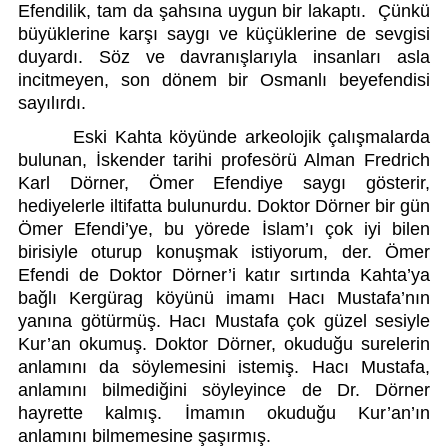
Efendilik, tam da şahsına uygun bir lakaptı.  Çünkü 
büyüklerine karşı saygı ve küçüklerine de sevgisi 
duyardı. Söz ve davranışlarıyla insanları asla 
incitmeyen, son dönem bir Osmanlı beyefendisi 
sayılırdı. 
Eski Kahta köyünde arkeolojik çalışmalarda 
bulunan, İskender tarihi profesörü Alman Fredrich 
Karl Dörner, Ömer Efendiye saygı gösterir, 
hediyelerle iltifatta bulunurdu. Doktor Dörner bir gün 
Ömer Efendi’ye, bu yörede İslam’ı çok iyi bilen 
birisiyle oturup konuşmak istiyorum, der. Ömer 
Efendi de Doktor Dörner’i katır sırtında Kahta’ya 
bağlı Kergürag köyünü imamı Hacı Mustafa’nın 
yanına götürmüş. Hacı Mustafa çok güzel sesiyle 
Kur’an okumuş. Doktor Dörner, okuduğu surelerin 
anlamını da söylemesini istemiş. Hacı Mustafa, 
anlamını bilmediğini söyleyince de Dr. Dörner 
hayrette kalmış. İmamın okuduğu Kur’an’ın 
anlamını bilmemesine şaşırmış. 