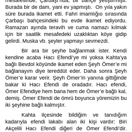
mesafesinde, Çarbaşı’nda, bir bahçe yetiştirmişti. 
Burada bir de dam, yani ev yapmıştı.  On yıla yakın 
süre burada ikamet etti. Fahri imamlığıo sırasında 
Çarbaşı bahçesindeki bu evde ikamet ediyordu. 
Ramazan ayında teravih ve cuma namazı kılmak 
için bir saatlik mesafedeki uzaklıktan köye gidip 
gelirdi. Muska vb. şeyler yapmayı sevmezdi.
Bir ara bir şeyhe bağlanmak ister. Kendi 
kendine acaba Hacı Efendi’ye mi yoksa Kahta’ya 
bağlı Bevdol köyünde ikamet eden Şeyh Ömer’e mi 
bağlanayım diye tereddüt eder. Daha sonra Şeyh 
Ömer’e karar verir. Şeyh Ömer’in yanına gittiğinde 
bakar ki Hacı Efendi de oradadır. Hacı efendi, 
Ömer Efendiye hem bana hem de Ömer’e bağlı kal, 
demiş. Ömer Efendi de ömrü boyunca yöremizin bu 
iki şeyhine bağlı kalmıştır. 
Kahta ilçesinde bildiğim ve tanıdığım 
kadarıyla efendi lakabı alan iki kişi vardır: Biri 
Akçelili Hacı Efendi diğeri de Ömer Efendi’dir. 