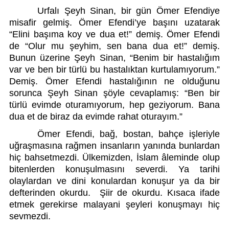
Urfalı Şeyh Sinan, bir gün Ömer Efendiye 
misafir gelmiş. Ömer Efendi’ye başını uzatarak 
“Elini başıma koy ve dua et!” demiş. Ömer Efendi 
de “Olur mu şeyhim, sen bana dua et!” demiş. 
Bunun üzerine Şeyh Sinan, “Benim bir hastalığım 
var ve ben bir türlü bu hastalıktan kurtulamıyorum.” 
Demiş. Ömer Efendi hastalığının ne olduğunu 
sorunca Şeyh Sinan şöyle cevaplamış: “Ben bir 
türlü evimde oturamıyorum, hep geziyorum. Bana 
dua et de biraz da evimde rahat oturayım.” 
Ömer Efendi, bağ, bostan, bahçe işleriyle 
uğraşmasına rağmen insanların yanında bunlardan 
hiç bahsetmezdi. Ülkemizden, İslam âleminde olup 
bitenlerden konuşulmasını severdi. Ya tarihi 
olaylardan ve dini konulardan konuşur ya da bir 
defterinden okurdu.  Şiir de okurdu. Kısaca ifade 
etmek gerekirse malayani şeyleri konuşmayı hiç 
sevmezdi. 