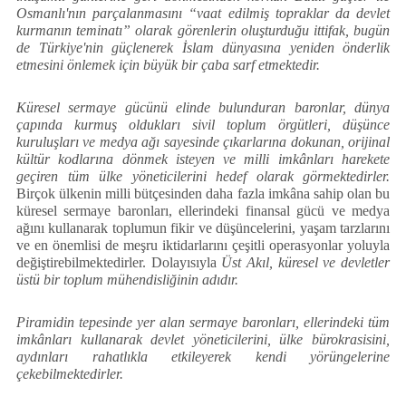
Osmanlı'nın parçalanmasını “vaat edilmiş topraklar da devlet
kurmanın teminatı” olarak görenlerin oluşturduğu ittifak, bugün
de Türkiye'nin güçlenerek İslam dünyasına yeniden önderlik
etmesini önlemek için büyük bir çaba sarf etmektedir.
Küresel sermaye gücünü elinde bulunduran baronlar, dünya
çapında kurmuş oldukları sivil toplum örgütleri, düşünce
kuruluşları ve medya ağı sayesinde çıkarlarına dokunan, orijinal
kültür kodlarına dönmek isteyen ve milli imkânları harekete
geçiren tüm ülke yöneticilerini hedef olarak görmektedirler.
Birçok ülkenin milli bütçesinden daha fazla imkâna sahip olan bu
küresel sermaye baronları, ellerindeki finansal gücü ve medya
ağını kullanarak toplumun fikir ve düşüncelerini, yaşam tarzlarını
ve en önemlisi de meşru iktidarlarını çeşitli operasyonlar yoluyla
değiştirebilmektedirler. Dolayısıyla
Üst Akıl, küresel ve devletler
üstü bir toplum mühendisliğinin adıdır.
Piramidin tepesinde yer alan sermaye baronları, ellerindeki tüm
imkânları kullanarak devlet yöneticilerini, ülke bürokrasisini,
aydınları rahatlıkla etkileyerek kendi yörüngelerine
çekebilmektedirler.