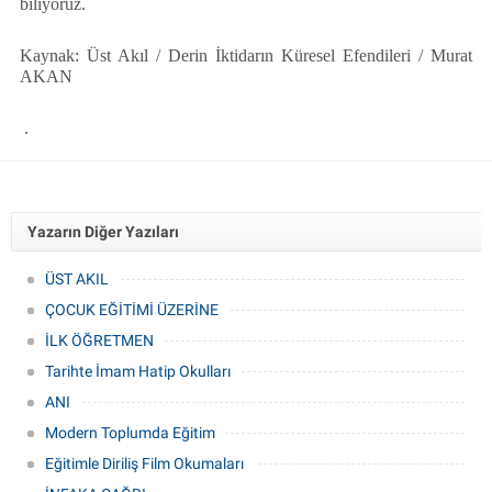
biliyoruz.
Kaynak: Üst Akıl / Derin İktidarın Küresel Efendileri / Murat
AKAN
.
Yazarın Diğer Yazıları
ÜST AKIL
ÇOCUK EĞİTİMİ ÜZERİNE
İLK ÖĞRETMEN
Tarihte İmam Hatip Okulları
ANI
Modern Toplumda Eğitim
Eğitimle Diriliş Film Okumaları