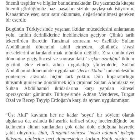
Künye
önemli tespitler ve bilgiler barındırmaktadır. Bu yazımızda kitapta
önemli gördüğümüz bazı pasajları sizinle paylaşmak istiyorum.
İletişim
Kanaatimce eser, satır satır okunması, değerlendirilmesi gereken
bir eserdir.
Bugünün Türkiye'sinde yaşanan iktidar mücadelesini anlamanın
yolu, tarihin derinliklerine inebilmekten geçiyor. Çünkü tarih
tekerrürden ibarettir. Tanzimat sonrasını ve özellikle Sultan
Abdülhamid dönemini tahlil etmeden, günümüz siyasi
meselelerini anlamlandırmak mümkün değildir. Zira cumhuriyet
dönemine geçiş öncesi ve sonrasındaki ‘
seçkin azınlığın’
iktidar
gücünü elde etmek adına uyguladığı yöntemlerle, Sultan
Abdülhamid döneminde uygulanan
‘derin iktidar’
mücadelesinin
yöntemleri arasında hiçbir fark yoktur. Dün İmparatorluğu
ihtişamlı günlerine döndürmek için çırpınan Sultan Abdulaziz ve
Sultan Abdülhamid iktidarlarına karşı yapılan küresel
operasyonlar günümüz Türkiye'sinde Adnan Menderes, Turgut
Özal ve Recep Tayyip Erdoğan'a karşı da aynen uygulanmıştır.
“Üst Akıl” kavramı her ne kadar ‘soyut’ bir söylem olarak
algılansa da, aslında iki asırlık tarihsel süreç incelendiğinde bu
kelimenin altının sanılandan çok daha dolu olduğuna hayretle
şahit oluyoruz.
Dün, Tanzimat sonrası ‘hasta adamın’ iyileşip
ihtişamlı günlerine geri dönmesinden korkan Batılı güçler ile