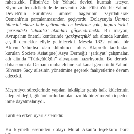
rahatsızlık, Filistin’de bir Yahudi devleti kurmak isteyen
Siyonizm temsilcilerinde de mevcuttu. Zira Filistin'de bir Yahudi
Devleti'nin kurulması ümmet bağlarının zayıflatılarak
Osmanlı'nın parçalanmasından geçiyordu. Dolayısıyla
Ümmet
bilincini etkisiz hale getirmenin en kestirme yolu, imparatorluk
içerisindeki ‘ulusalcı’ akımları güçlendirmekti.
Bu misyon,
Avrupa'nın önemli kentlerinde
‘şarkıyatçılık’
adı altında kurulan
çeşitli dernekler eliyle getirilecekti. Mesela 1822 yılında bir
Alman Yahudisi olan dilbilimci Julius Klaproth tarafından
kurulan Societe Asiatigue( Asya Derneği) ‘şarkiyat’ çalışmaları
adı altında “Türkçülüğün” altyapısını hazırlıyordu. Bu dernek,
daha sonra da Osmanlı muhalefetine kol kanat geren ünlü Yahudi
Silvestre Sacy ailesinin yönetimine geçerek faaliyetlerine devam
edecekti.
Meşrutiyet süreçlerinde yapılan inkılâplar geniş halk kitlelerinin
talepleri değil, gücünü ordudan alan azınlık bir zümrenin tepeden
inme dayatmalarıydı.
Tarih en erken uyarı sistemidir.
Bu kıymetli eserinden dolayı Murat Akan’a teşekkürü borç