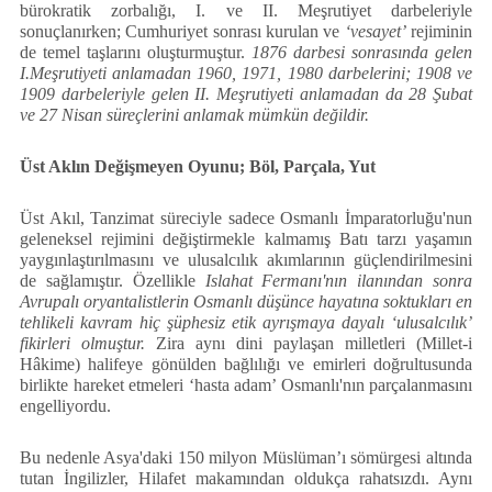
bürokratik zorbalığı, I. ve II. Meşrutiyet darbeleriyle
sonuçlanırken; Cumhuriyet sonrası kurulan ve
‘vesayet’
rejiminin
de temel taşlarını oluşturmuştur.
1876 darbesi sonrasında gelen
I.Meşrutiyeti anlamadan 1960, 1971, 1980 darbelerini; 1908 ve
1909 darbeleriyle gelen II. Meşrutiyeti anlamadan da 28 Şubat
ve 27 Nisan süreçlerini anlamak mümkün değildir.
Üst Aklın Değişmeyen Oyunu; Böl, Parçala, Yut
Üst Akıl, Tanzimat süreciyle sadece Osmanlı İmparatorluğu'nun
geleneksel rejimini değiştirmekle kalmamış Batı tarzı yaşamın
yaygınlaştırılmasını ve ulusalcılık akımlarının güçlendirilmesini
de sağlamıştır. Özellikle
Islahat Fermanı'nın ilanından sonra
Avrupalı oryantalistlerin Osmanlı düşünce hayatına soktukları en
tehlikeli kavram hiç şüphesiz etik ayrışmaya dayalı ‘ulusalcılık’
fikirleri olmuştur.
Zira aynı dini paylaşan milletleri (Millet-i
Hâkime) halifeye gönülden bağlılığı ve emirleri doğrultusunda
birlikte hareket etmeleri ‘hasta adam’ Osmanlı'nın parçalanmasını
engelliyordu.
Bu nedenle Asya'daki 150 milyon Müslüman’ı sömürgesi altında
tutan İngilizler, Hilafet makamından oldukça rahatsızdı. Aynı