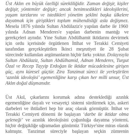
Üst Aklın en büyük özelliği sürekliliğidir. Zaman değişir, kişiler
değişir, yöntemler değişir; ancak benimsedikleri ideolojilerini,
yaşam tarzlarını ve istedikleri yönetim şeklini başka ülkelere
dayatmak için giriştikleri toplum mühendisliği asla değişmez.
Mesela 1876 yılında Sultan Abdülaziz'e yapılan darbe ile 1960
yılında Adnan Menderes'e yapılan darbenin mantığı ve
gerekçeleri aynıdır. Yine Sultan Abdülhamit iktidarını devirmek
için ordu içerisinde örgütlenen İttihat ve Terakki Cemiyeti
tarafından gerçekleştirilen İkinci meşrutiyet ile 28 Şubat
sürecinde kullanılan argümanların hiçbir farkı yoktur.
Dolayısıyla
Sultan Abdülaziz, Sultan Abdülhamid, Adnan Menderes, Turgut
Özal ve Recep Tayyip Erdoğan ile iktidar mücadelesine girişen
güç, aynı küresel güçtür. Zira Tanzimat süreci ile yerleştirilen
‘azınlık ideolojisi’ egemenliğine karşı çıkan her milli unsur, Üst
Aklın doğal düşmanıdır.
Üst Akıl, çıkarlarını korumak adına desteklediği azınlık
egemenliğine dayalı ve vesayetçi sistemi sürdürmek için, askeri
darbeleri ve ihtilalleri hep bir araç olarak görmüştür. İttihat ve
Terakki Cemiyeti dönemi ile başlayan ‘
darbe ile iktidar olma
geleneği’
ve azınlık ideolojisini çoğunluğa dayatma yöntemi,
hiçbir değişikliğe uğramadan günümüz Türkiye'sine miras olarak
kalmıştır. Tanzimat süreciyle başlayan seçkin zümrenin