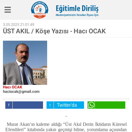
Eğitim İlkelerimiz
3.05.2025 21:01:49
ÜST AKIL / Köşe Yazısı - Hacı OCAK
Haber
Köşe Yazıları
Biyografi
Röpotaj
Aile Eğitimi
SineEğitim
Hacı OCAK
haciocak@gmail.com
Video
Twitter'da
Kitap
Facebook'da
Paylaş
WhatsApp'da
-
Paylaş
Paylaş
Hakkımızda
Murat Akan’ın kaleme aldığı “Üst Akıl Derin İktidarın Küresel
Efendileri” kitabında yakın geçmişi bilme, yorumlama açısından