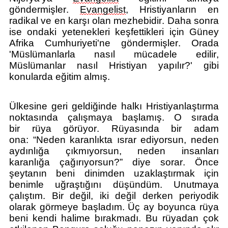
göndermişler.
Evangelist
,
Hrist
iyanların
en
radikal ve en karşı olan mezhebidir. Daha sonra
ise ondaki yetenekleri keşfettikleri için Güney
Afrika Cumhuriyeti'ne göndermişler. Orada
'
Müslümanlarla nasıl mücadele ed
ilir,
Müslümanlar nasıl
Hrist
iyan yapılır
?
' gibi
konularda eğitim almış.
Ülkesine geri geldiğinde halkı Hristiyanlaştırma
noktasında çalışmaya başlamış. O sırada
bir
r
üya görüyor.
Rüyasında bir adam
ona:
“Neden karanlıkta ısrar ediyorsun, neden
aydınlığa çıkmıyorsun, neden insanları
karanlığa çağırıyorsun?” diye sorar. Önce
şeytanın beni dinimden uzaklaştırmak için
benimle uğraştığını düşündüm. Unutmaya
çalıştım. Bir değil, iki değil derken periyodik
olarak görmeye başladım. Üç ay boyunca rüya
beni kendi halime bırakmadı. Bu rüyadan çok