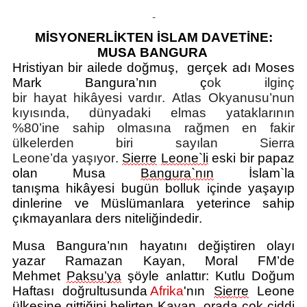
Künye
Facebook'da
Paylaş
WhatsApp'da
-
İletişim
Paylaş
Paylaş
MİSYONERLİKTEN İSLAM DAVETİNE:
MUSA
BANGURA
Hristiyan bir ailede doğmuş
,
gerçek adı Moses
Mark Bangura’nın ç
ok ilginç
bir
hayat
hikâyesi
vardır.
Atl
as Okyanusu’nun
kıyısında
,
d
ünyadaki elmas yataklarının
%80’ine sahip olmasına rağmen en fakir
ülkelerden biri sayılan Sierra
Leone’da
yaşıyor
.
Sierre
Leone`li
eski bir papaz
olan Musa
Bangura`nın
İslam`la
tanışma
hikâyesi
bugün bolluk içinde yaşayıp
dinlerine ve Müslümanlara yeterince sahip
çıkmayanlara ders niteliğinde
dir
.
Musa Bangura’nın hayatını değişt
iren olayı
yazar
Ramazan Kayan, Moral
FM’de
Mehmet
Paksu’ya
şöyle
anlattı
r
:
Kutlu Doğum
Haftası doğrultusunda
Afrika
'nın
Sie
r
r
e
L
e
one
ülkesine gittiğini belirten Kayan, orada çok ciddi