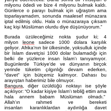
milyonu ödedi ve bize 4 milyonu bulmak kaldı.
Günlerce o parayı bulmak için uğraştım ama
toparlayamadım, sonunda maalesef münazara
iptal edilmiş oldu. Hala o münazaraya çıksam
kaç kişi Müslüman olurdu diye düşünüyorum.”
Burada üzüleceğimiz nokta şudur ki; 4
milyon
leone
sadece 1000 dolara karşılık
geliyor. Afrika’nın bir ülkesinde, yoksulluk içinde
bir İslam davetçisi 1000 dolar bulamadığı için
belki de yüzlerce insan İslam’ı tanıyamıyor.
Bugünlerde Türkiye’de ve dünyanın birçok
yerinde tüketim çılgınlığı devam ederken,
“davet” için bütçemiz kalmıyor. Dahası bu
arayıştan haberimiz bile olmuyor.
Bangura
,
d
iğer üzüldüğü nokta
yı
ise
şöyle
açıklıyor: “O
kadar kişiye İslam'ı tebliğ ettim ama
hala annem babam Müslüman olmadı."
Allah’ın
r
ahmeti ve
b
ereketi
insanları
karanlıklardan a
ydınlığa davet