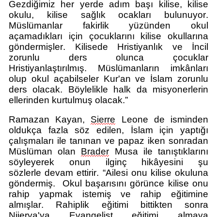
Gezdiğimiz her yerde adım başı kilise, kilise
okulu, kilise sağlık ocakları bulunuyor.
Müslümanlar fakirlik yüzünden okul
açamadıkları için çocuklarını kilise okullarına
göndermişler. Kilisede Hristiyanlık ve İncil
zorunlu ders olunca çocuklar
Hristiyanlaştırılmış. Müslümanların imkânları
olup okul açabilseler Kur'an ve İslam zorunlu
ders olacak. Böylelikle halk da misyonerler
in
ellerinden kurtulmuş olacak.
”
Ramazan Kayan,
Sier
re
Leone
de
isminden
oldukça fazla söz edilen, İslam için yaptığı
çalışmaları ile tanınan ve papaz iken sonradan
Müslüman olan
Brader
Musa ile tanıştıklarını
söyleyerek onun ilginç hikâyesini şu
sözlerle
devam ettirir.
“
Ailesi onu kilise okuluna
göndermiş.
Okul başarısını görünce kilise onu
rahip yapmak istemiş ve rahip eğitimine
almışlar. Rahiplik eğitimi bittikten sonra
Nijerya'ya
Evangelist
eğitimi almaya