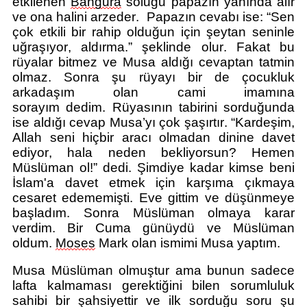
etkilenen
Bangura
soluğu papazın yanında alır
ve ona halini arzeder. Papazın cevabı ise: “Sen
çok etkili bir rahip olduğun için şeytan seninle
uğraşıyor, aldırma.” şeklinde olur. Fakat bu
rüyalar bitmez ve Musa aldığı cevaptan tatmin
olmaz.
Sonra şu rüyayı bir de çocukluk
arkadaşım olan
c
ami imamına
sorayım
dedim.
Rüyasının tabirini sorduğunda
ise aldığı cevap Musa’yı çok şaşırtır.
“Kardeşim,
Allah seni hiçbir aracı olmadan
dinine davet
ediyor, hala
neden bekliyorsun?
Hemen
Müslüman ol
!”
d
edi. Şimdiye kadar kimse beni
İslam'a davet etmek için karşıma çıkmaya
cesaret edememişti. Eve gittim ve düşünmeye
başladım. Sonra Müslüman olmaya karar
verdim. Bir
C
uma günü
ydü
ve
Müslüman
oldum.
Moses
Mark olan ismimi Musa yaptım.
Musa Müslüman olmuştur ama bunun sadece
lafta kalmaması gerektiğini bilen sorumluluk
sahibi bir şahsiyettir ve ilk sorduğu soru şu