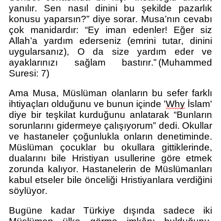
yanılır. Sen nasıl dinini bu şekilde pazarlık
konusu yaparsın?” diye sorar.
Musa’nın cevabı
çok manidardır:
“Ey iman edenler! Eğer siz
Allah’a yardım ederseniz (emrini tutar, dinini
uygularsanız), O da size yardım eder ve
ayaklarınızı sağ
lam bastırır.” (Muhammed
Suresi:
7)
Ama Musa, Müslüman olanların bu sefer farklı
ihtiyaçları olduğunu ve bunun içinde '
Why
İslam'
diye bir teşkilat kurduğu
nu anlatarak “
Bunların
sor
unlarını gidermeye çalışıyorum” de
di.
Okullar
ve hastaneler çoğunlukla onların denetiminde.
Müslüman çocuklar bu okullara
gittiklerinde,
dualarını bile
Hrist
iyan usullerine göre etmek
zorunda kalıyor. Hastanelerin de Müslümanları
kabul etseler bile önceliği
Hrist
iyanlara verdiğini
söylüyor.
Bugüne kadar Türkiye dışında sadece iki