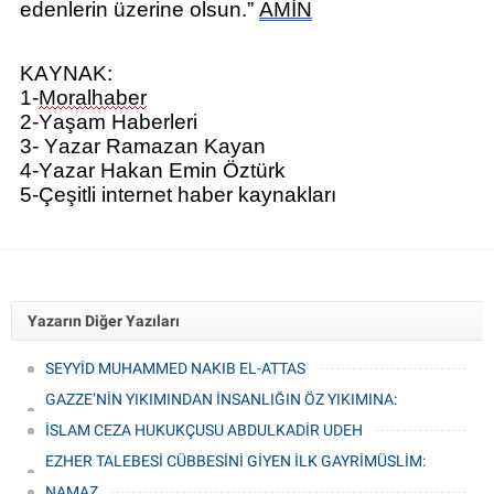
edenlerin üzerine olsun.
”
AMİN
KAYNAK:
1-
Moralhaber
2-Yaşam Haberleri
3- Yazar Ramazan Kayan
4-Yazar Hakan Emin Öztürk
5-Çeşitli internet haber kaynakları
Yazarın Diğer Yazıları
SEYYİD MUHAMMED NAKIB EL-ATTAS
GAZZE’NİN YIKIMINDAN İNSANLIĞIN ÖZ YIKIMINA:
JÜRGEN HABERMAS
İSLAM CEZA HUKUKÇUSU ABDULKADİR UDEH
EZHER TALEBESİ CÜBBESİNİ GİYEN İLK GAYRİMÜSLİM:
GOLDZİHER -
NAMAZ