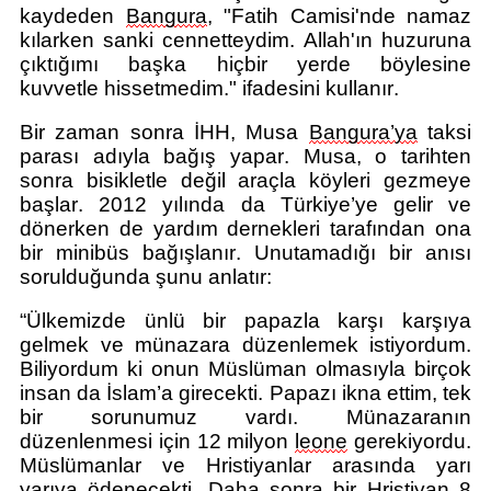
kaydeden
Bangura
, "Fatih Camisi'nde namaz
kılarken sanki cennetteydim. Allah'ın huzuruna
çıktığı
m
ı başka hiçbir yerde böylesine
kuvvetle
hissetmedim
.
" ifadesini kullanır
.
Bir zaman sonra İHH, Musa
Bangura’ya
taksi
parası adıyla bağış yapar. Musa, o tarihten
sonra bisikletle değil araçla köyleri gezmeye
başlar. 2012 yılında da Türkiye’ye gelir ve
dönerken de yardım dernekleri tarafından ona
bir minibüs bağışlanır.
Unutamadığı bir anısı
sorulduğunda şunu anlatır:
“Ülkemizde ünlü bir papazla karşı karşıya
gelmek ve münazara düzenlemek istiyordum.
Biliyordum ki onun Müslüman olmasıyla birçok
insan da İslam’a girecekti. Papazı ikna ettim, tek
bir sorunumuz vardı. Münazaranın
düzenlenmesi için 12 milyon
leone
gerekiyordu.
Müslümanlar ve Hristiyanlar arasında yarı
yarıya ödenecekti. Daha sonra bir Hristiyan 8