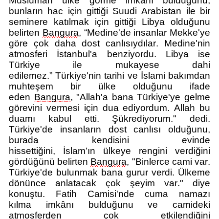
Müslüman ülke görme
imkânı
bulduğunu,
bunların hac için gittiği Suudi Arabistan ile bir
seminere katılmak için gittiği Li
bya olduğunu
belirten
Bangura
, “
Medine'de insanlar Mekke'ye
göre çok daha dost canlısıydılar. Medine'nin
atmosferi İstanbul'a benziyordu. Libya ise
Türk
iye ile mukayese dahi
edilemez.”
Türkiye'nin tarihi ve İslami bakımdan
muhteşem bir ülke olduğunu ifade
eden
Bangura
, "Allah'a bana Türkiye'ye gelme
görevini vermesi için dua ediyordum. Allah bu
duamı kabul etti. Şükrediyorum
.
" dedi.
Türkiye'de insanların dost canlısı olduğunu,
burada kendisini evinde
hissettiğini,
İslam’ın
ülkeye rengini verdiğini
gördü
ğünü belirten
Ban
gura
, "Binlerce cami var.
Türkiye'de bulunmak bana gurur verdi. Ülkeme
dönünce anlataca
k çok şeyim var
.
" diye
konuştu.
Fatih Camisi'nde cuma namazı
kılma
imkânı
bulduğunu ve camideki
atmosferden çok etkilendiğini