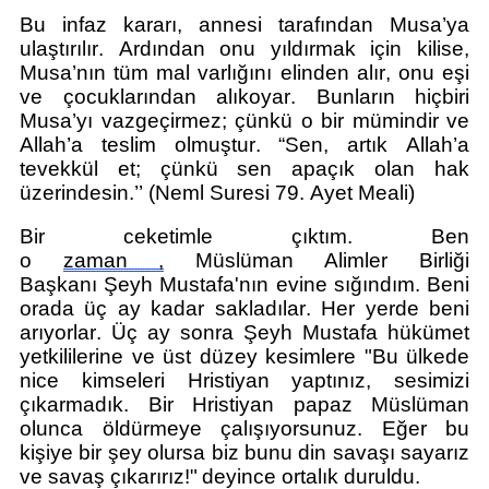
Bu infaz kararı, annesi tarafından Musa’ya
ulaştırılır. Ardından onu yıldırmak için kilise,
Musa’nın tüm mal varlığını elinden alır, onu eşi
ve çocuklarından alıkoyar. Bunların hiçbiri
Musa’yı vazgeçirmez
;
çünkü o bir
mümindir
ve
Allah’a teslim olmuştur.
“
Sen, artık Allah’a
tevekkül et; çünkü sen apaçık olan hak
üzerindesin.
’’
(Neml Suresi 79. Ayet Meali)
Bir ceketimle çıktım.
Ben
o
zaman
,
Müslüman
Alimler Birliği
Başkanı
Şeyh Mustafa'nın evine sığındım. Beni
orada üç ay kadar sakladılar. Her yerde beni
arıyorlar. Üç ay sonra
Şeyh Mustafa
hükümet
yetkililerine ve üst düzey kesimlere "Bu ülkede
nice kimseleri Hristiyan yaptınız
,
sesimizi
çıkarmadık. Bir Hristiyan papaz Müslüman
olunca öldürmeye çalışıyorsunuz. Eğer bu
kişiye bir şey olursa biz bunu din savaşı sayarız
ve savaş çıkarırız
!
" deyince ortalık duruldu.