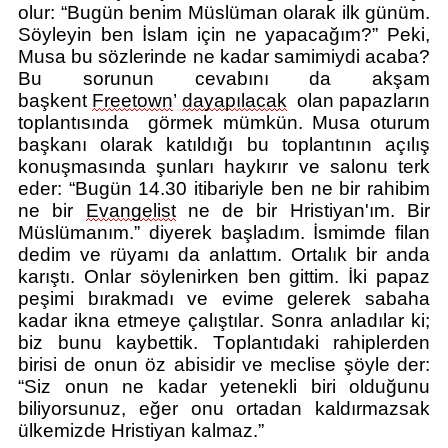
olur:
“Bugün benim Müslüman olarak ilk günüm.
Söyleyin ben İslam için ne yapacağım?”
Peki,
Musa bu sözlerinde ne kadar samimiydi acaba?
Bu sorunun cevabını da akşam
başkent
Freetown
’
dayapılacak
olan
papazların
toplantısında görmek mümkün. Musa oturum
başkanı olarak katıldığı bu toplantının açılış
konuşmasında şunla
rı haykırır ve salonu terk
eder: “
Bugün 14.3
0 itibariyle ben ne bir rahibim
ne bir
Evangelist
ne de bir Hristiyan'ım. Bir
Müslümanım.
”
diyerek başladım. İsmimde filan
dedim ve rüyamı da anlattım. Ortalık bir anda
karıştı. Onlar söylenirken ben gittim. İki papaz
peşimi bırakmadı ve evime gelerek sabaha
kadar ikna etmeye çalıştılar. Sonra anladılar ki;
biz bunu kaybettik.
Toplantıdaki rahiplerden
birisi de onun öz abisidir ve meclise şöyle der:
“Siz onun ne kadar yetenekli biri olduğunu
biliyorsunuz, eğer onu ortadan kaldırmazsak
ülkemizde Hristiyan kalmaz.”