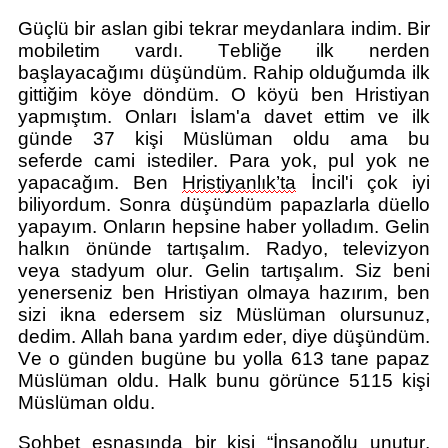
G
üçlü bir aslan gibi tekrar meydanlara
indim. Bir
mobiletim vardı. Tebliğe ilk nerden
başlayacağımı düşündüm. Rahip olduğumda ilk
gittiğim köye döndüm. O köyü ben Hristiyan
yapmıştım. Onları İslam'a davet ettim ve ilk
günde 37 kişi Müslüman oldu ama bu
seferde
c
ami istediler. Para yok, pul yok ne
yapacağım.
Ben
Hristiyanlık’ta
İncil'i çok iyi
biliyordum. Sonra düşündüm papazlarla düello
yapayım. Onların hepsine haber yolladım. Gelin
halkın önünde tartışalım. Radyo, televizyon
veya stadyum olur. Gelin tartışalım. Siz beni
yenerseniz ben Hristiyan olmaya hazırım, ben
sizi ikna edersem siz Müslüman olursunuz,
dedim. Allah bana yardım eder
,
diye düşündüm.
Ve o günden bugüne bu yolla 613 tane papaz
Müslüman oldu. Halk bunu görünce
5115
kişi
Müslüman oldu.
Sohbet esnasında bir kişi “İnsanoğlu unutur,