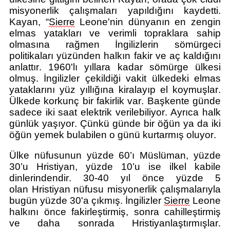
misyonerlik çalışmaları
yapıldığını kay
detti.
Kayan,
“
Sier
re
L
e
one'nin
dünyan
ın en zengin
elmas yatakları ve verimli topraklara sahip
olmasına rağmen İngilizlerin sömürgeci
politikaları yüzünden halkın fakir ve aç kaldığını
anlattı
r
.
1960'lı yıllara kadar sömürge ülkesi
olmuş. İngilizler çekildiği vakit ülkedeki elmas
yataklarını yüz yıllığına kiralayıp el koymuşlar.
Ülkede korkunç bir fakirlik var. Başkente günde
sadece iki saat elektrik verilebiliyor. Ayrıca halk
günlük yaşıyor. Çünkü günde bir öğün ya da iki
öğün yemek bu
labilen o günü kurtarmış oluyor.
Ülke nüfusunun yüzde 60
’ı
Müslüman
, yüzde
30
’u
Hrist
iyan, yüzde 10’u
ise ilkel kabile
dinleri
ndendir
. 30-40 yıl önce yüzde 5
olan
Hrist
iyan nüfusu misyonerlik çalışmalarıyla
bugün yüzde 30'a çıkmış.
İngilizler
Sier
re
Leone
halkını önce
fakirleştirmiş
, sonra cahilleştirmiş
ve
da
ha
sonrada
Hrist
iyanlaştırmışlar.