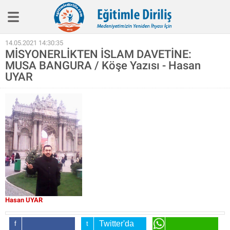
Eğitim İlkelerimiz
14.05.2021 14:30:35
MİSYONERLİKTEN İSLAM DAVETİNE:
Haber
MUSA BANGURA / Köşe Yazısı - Hasan
Köşe Yazıları
UYAR
Biyografi
Röpotaj
Aile Eğitimi
SineEğitim
Video
Kitap
Hasan UYAR
Hakkımızda
Twitter'da