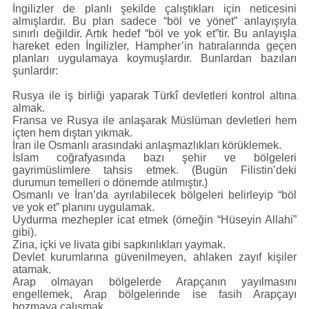
İngilizler de planlı şekilde çalıştıkları için neticesini
almışlardır. Bu plan sadece “böl ve yönet” anlayışıyla
sınırlı değildir. Artık hedef “böl ve yok et”tir. Bu anlayışla
hareket eden İngilizler, Hampher’in hatıralarında geçen
planları uygulamaya koymuşlardır. Bunlardan bazıları
şunlardır:
Rusya ile iş birliği yaparak Türkî devletleri kontrol altına
almak.
Fransa ve Rusya ile anlaşarak Müslüman devletleri hem
içten hem dıştan yıkmak.
İran ile Osmanlı arasındaki anlaşmazlıkları körüklemek.
İslam coğrafyasında bazı şehir ve bölgeleri
gayrimüslimlere tahsis etmek. (Bugün Filistin’deki
durumun temelleri o dönemde atılmıştır.)
Osmanlı ve İran’da ayrılabilecek bölgeleri belirleyip “böl
ve yok et” planını uygulamak.
Uydurma mezhepler icat etmek (örneğin “Hüseyin Allahi”
gibi).
Zina, içki ve livata gibi sapkınlıkları yaymak.
Devlet kurumlarına güvenilmeyen, ahlaken zayıf kişiler
atamak.
Arap olmayan bölgelerde Arapçanın yayılmasını
engellemek, Arap bölgelerinde ise fasih Arapçayı
bozmaya çalışmak.