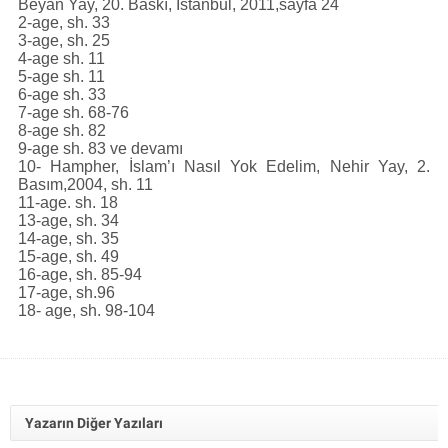
Beyan Yay, 20. Baskı, İstanbul, 2011,sayfa 24
2-age, sh. 33
3-age, sh. 25
4-age sh. 11
5-age sh. 11
6-age sh. 33
7-age sh. 68-76
8-age sh. 82
9-age sh. 83 ve devamı
10- Hampher, İslam’ı Nasıl Yok Edelim, Nehir Yay, 2.
Basım,2004, sh. 11
11-age. sh. 18
13-age, sh. 34
14-age, sh. 35
15-age, sh. 49
16-age, sh. 85-94
17-age, sh.96
18- age, sh. 98-104
Yazarın Diğer Yazıları