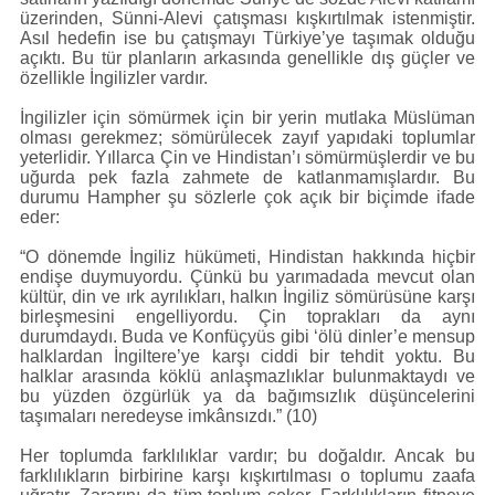
üzerinden, Sünni-Alevi çatışması kışkırtılmak istenmiştir.
Asıl hedefin ise bu çatışmayı Türkiye’ye taşımak olduğu
açıktı. Bu tür planların arkasında genellikle dış güçler ve
özellikle İngilizler vardır.
İngilizler için sömürmek için bir yerin mutlaka Müslüman
olması gerekmez; sömürülecek zayıf yapıdaki toplumlar
yeterlidir. Yıllarca Çin ve Hindistan’ı sömürmüşlerdir ve bu
uğurda pek fazla zahmete de katlanmamışlardır. Bu
durumu Hampher şu sözlerle çok açık bir biçimde ifade
eder:
“O dönemde İngiliz hükümeti, Hindistan hakkında hiçbir
endişe duymuyordu. Çünkü bu yarımadada mevcut olan
kültür, din ve ırk ayrılıkları, halkın İngiliz sömürüsüne karşı
birleşmesini engelliyordu. Çin toprakları da aynı
durumdaydı. Buda ve Konfüçyüs gibi ‘ölü dinler’e mensup
halklardan İngiltere’ye karşı ciddi bir tehdit yoktu. Bu
halklar arasında köklü anlaşmazlıklar bulunmaktaydı ve
bu yüzden özgürlük ya da bağımsızlık düşüncelerini
taşımaları neredeyse imkânsızdı.” (10)
Her toplumda farklılıklar vardır; bu doğaldır. Ancak bu
farklılıkların birbirine karşı kışkırtılması o toplumu zaafa