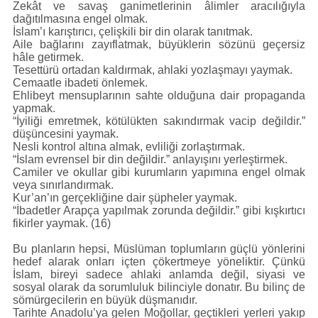
Zekât ve savaş ganimetlerinin âlimler aracılığıyla
dağıtılmasına engel olmak.
İslam’ı karıştırıcı, çelişkili bir din olarak tanıtmak.
Aile bağlarını zayıflatmak, büyüklerin sözünü geçersiz
hâle getirmek.
Tesettürü ortadan kaldırmak, ahlaki yozlaşmayı yaymak.
Cemaatle ibadeti önlemek.
Ehlibeyt mensuplarının sahte olduğuna dair propaganda
yapmak.
“İyiliği emretmek, kötülükten sakındırmak vacip değildir.”
düşüncesini yaymak.
Nesli kontrol altına almak, evliliği zorlaştırmak.
“İslam evrensel bir din değildir.” anlayışını yerleştirmek.
Camiler ve okullar gibi kurumların yapımına engel olmak
veya sınırlandırmak.
Kur’an’ın gerçekliğine dair şüpheler yaymak.
“İbadetler Arapça yapılmak zorunda değildir.” gibi kışkırtıcı
fikirler yaymak. (16)
Bu planların hepsi, Müslüman toplumların güçlü yönlerini
hedef alarak onları içten çökertmeye yöneliktir. Çünkü
İslam, bireyi sadece ahlaki anlamda değil, siyasi ve
sosyal olarak da sorumluluk bilinciyle donatır. Bu bilinç de
sömürgecilerin en büyük düşmanıdır.
Tarihte Anadolu’ya gelen Moğollar, geçtikleri yerleri yakıp