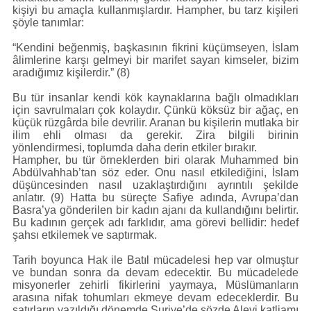
kişiyi bu amaçla kullanmışlardır. Hampher, bu tarz kişileri
şöyle tanımlar:
“Kendini beğenmiş, başkasının fikrini küçümseyen, İslam
âlimlerine karşı gelmeyi bir marifet sayan kimseler, bizim
aradığımız kişilerdir.” (8)
Bu tür insanlar kendi kök kaynaklarına bağlı olmadıkları
için savrulmaları çok kolaydır. Çünkü köksüz bir ağaç, en
küçük rüzgârda bile devrilir. Aranan bu kişilerin mutlaka bir
ilim ehli olması da gerekir. Zira bilgili birinin
yönlendirmesi, toplumda daha derin etkiler bırakır.
Hampher, bu tür örneklerden biri olarak Muhammed bin
Abdülvahhab’tan söz eder. Onu nasıl etkilediğini, İslam
düşüncesinden nasıl uzaklaştırdığını ayrıntılı şekilde
anlatır. (9) Hatta bu süreçte Safiye adında, Avrupa’dan
Basra’ya gönderilen bir kadın ajanı da kullandığını belirtir.
Bu kadının gerçek adı farklıdır, ama görevi bellidir: hedef
şahsı etkilemek ve saptırmak.
Tarih boyunca Hak ile Batıl mücadelesi hep var olmuştur
ve bundan sonra da devam edecektir. Bu mücadelede
misyonerler zehirli fikirlerini yaymaya, Müslümanların
arasına nifak tohumları ekmeye devam edeceklerdir. Bu
satırların yazıldığı dönemde Suriye’de sözde Alevi katliamı