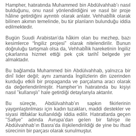
Hampher, hatıratında Muhammed bin Abdülvahhab’ı nasıl
bulduğunu, onu nasıl yönlendirdiğini ve nasıl bir proje
hâline getirdiğini ayrıntılı olarak anlatır. Vehhabîlik olarak
bilinen akımın temelinde, bu tür planların bulunduğu iddia
edilmektedir.
Bugün Suudi Arabistan'da hâkim olan bu mezhep, bazı
kesimlerce “İngiliz projesi” olarak nitelendirilir. Bunun
doğruluğu tartışmalı olsa da, Vehhabîlik hareketinin İngiliz
çıkarlarına hizmet ettiği pek çok tarihî belgede yer
almaktadır.
Bu bağlamda Muhammed bin Abdülvahhab, yalnızca bir
dinî lider değil; aynı zamanda İngilizlerin din üzerinden
kurduğu etkili bir propaganda ve parçalama aracı olarak
da değerlendirilmiştir. Hampher’in hatıratında bu kişiyi
nasıl "kullanışlı" hale getirdiği detaylarıyla aktarılır.
Bu süreçte, Abdülvahhab’ın sapkın fikirlerinin
yaygınlaştırılması için kadın tuzakları, maddi destekler ve
siyasi ittifaklar kullanıldığı iddia edilir. Hatıratlarda geçen
"Safiye" adında Avrupa’dan gelen bir fahişe ile
Abdülvahhab’ın Basra’da ilişkilendirildiği de yine bu ifsad
sürecinin bir parçası olarak sunulmuştur.