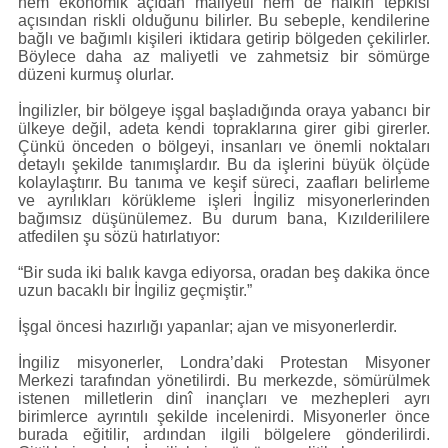
hem ekonomik açıdan maliyetli hem de halkın tepkisi
açısından riskli olduğunu bilirler. Bu sebeple, kendilerine
bağlı ve bağımlı kişileri iktidara getirip bölgeden çekilirler.
Böylece daha az maliyetli ve zahmetsiz bir sömürge
düzeni kurmuş olurlar.
İngilizler, bir bölgeye işgal başladığında oraya yabancı bir
ülkeye değil, adeta kendi topraklarına girer gibi girerler.
Çünkü önceden o bölgeyi, insanları ve önemli noktaları
detaylı şekilde tanımışlardır. Bu da işlerini büyük ölçüde
kolaylaştırır. Bu tanıma ve keşif süreci, zaafları belirleme
ve ayrılıkları körükleme işleri İngiliz misyonerlerinden
bağımsız düşünülemez. Bu durum bana, Kızılderililere
atfedilen şu sözü hatırlatıyor:
“Bir suda iki balık kavga ediyorsa, oradan beş dakika önce
uzun bacaklı bir İngiliz geçmiştir.”
İşgal öncesi hazırlığı yapanlar; ajan ve misyonerlerdir.
İngiliz misyonerler, Londra’daki Protestan Misyoner
Merkezi tarafından yönetilirdi. Bu merkezde, sömürülmek
istenen milletlerin dinî inançları ve mezhepleri ayrı
birimlerce ayrıntılı şekilde incelenirdi. Misyonerler önce
burada eğitilir, ardından ilgili bölgelere gönderilirdi.