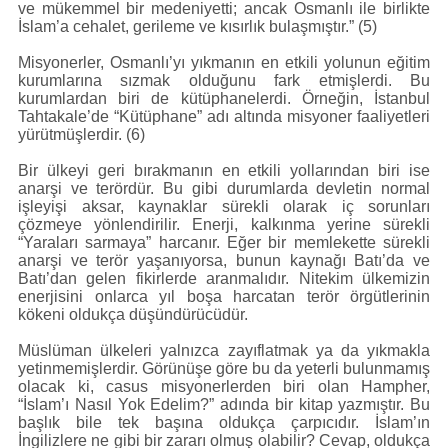
ve mükemmel bir medeniyetti; ancak Osmanlı ile birlikte
İslam’a cehalet, gerileme ve kısırlık bulaşmıştır.” (5)
Misyonerler, Osmanlı’yı yıkmanın en etkili yolunun eğitim
kurumlarına sızmak olduğunu fark etmişlerdi. Bu
kurumlardan biri de kütüphanelerdi. Örneğin, İstanbul
Tahtakale’de “Kütüphane” adı altında misyoner faaliyetleri
yürütmüşlerdir. (6)
Bir ülkeyi geri bırakmanın en etkili yollarından biri ise
anarşi ve terördür. Bu gibi durumlarda devletin normal
işleyişi aksar, kaynaklar sürekli olarak iç sorunları
çözmeye yönlendirilir. Enerji, kalkınma yerine sürekli
“Yaraları sarmaya” harcanır. Eğer bir memlekette sürekli
anarşi ve terör yaşanıyorsa, bunun kaynağı Batı’da ve
Batı’dan gelen fikirlerde aranmalıdır. Nitekim ülkemizin
enerjisini onlarca yıl boşa harcatan terör örgütlerinin
kökeni oldukça düşündürücüdür.
Müslüman ülkeleri yalnızca zayıflatmak ya da yıkmakla
yetinmemişlerdir. Görünüşe göre bu da yeterli bulunmamış
olacak ki, casus misyonerlerden biri olan Hampher,
“İslam’ı Nasıl Yok Edelim?” adında bir kitap yazmıştır. Bu
başlık bile tek başına oldukça çarpıcıdır. İslam’ın
İngilizlere ne gibi bir zararı olmuş olabilir? Cevap, oldukça