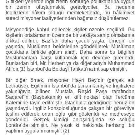
Gittikleri yerlerde İngilizlerin sömürge politikalarına uygun
bir zemin oluşturmakla görevliydiler. Bu nedenle
İngilizlerin hâkim olduğu memleketlerde, bu hâkimiyet
süreci misyoner faaliyetlerinden bağımsız düşünülemez.
Misyonerliğe kabul edilecek kişiler özenle seçilirdi. Bu
kişilerin ortalamanın üzerinde bir zekâya sahip olmalarına
dikkat edilirdi. Bazıları daha çocuk yaşta, örneğin on
yaşında, Müslüman beldelerine gönderilerek Müslüman
çocuklarla birlikte eğitim alırdı. Daha sonra bu bilgileri
Müslümanlara karşı kullanmak için devreye girerlerdi.
Bunlardan biri, Mr. Herbert ya da diğer adıyla Muhammed
Ali’dir.(1) İstanbul’da Bektaşî Tarikatı’na intisap etmiştir.
Bir diğer örnek, misyoner Hayri Bey’dir (gerçek adı
Lethause). Eğitimini İstanbul’da tamamlamış ve İngilizlere
yakınlığıyla bilinen Mustafa Reşid Paşa tarafından
Sadaret’in (Başbakanlık) en kilit noktası olan Tercüme
Kalemi’ne tayin edilmiştir. İstanbul’a geldiğinde henüz on
yaşındaydı. İngiliz konsolosluğunda çalışan bir görevliye
teslim edilerek onun oğlu gibi gösterildi ve medreseye
gönderildi. Gerçek kimliği anlaşıldığında ise soluğu
Londra’da almıştır. Ne yazık ki hakkında herhangi bir
yaptırım uygulanmamıştır. (2)