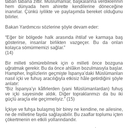
taban tabana zıttır. Müslümanlar, başkalarına verdiklerinin
hem dünyada hem ahirette kendilerine döneceğine
inanırlar. Çünkü iyilikte ve paylaşımda bereket olduğunu
bilirler.
Bakan Yardımcısı sözlerine şöyle devam eder:
“Eğer bir bölgede halk arasında ihtilaf ve karmaşa baş
gösterirse, insanlar birlikten vazgeçer. Bu da onları
kolayca sömürmemizi sağlar.”
(14)
Bir milleti sömürebilmek için o milleti önce bozguna
uğratmak gerekir. Bu da önce ahlâkın bozulmasıyla başlar.
Hampher, İngilizlerin geçmişte İspanya’daki Müslümanları
nasıl içki ve fuhuş aracılığıyla etkisiz hâle getirdiğini şöyle
anlatır:
“Biz İspanya’yı kâfirlerden (yani Müslümanlardan) fuhuş
ve içki sayesinde aldık. Diğer topraklarımızı da bu iki
güçlü araçla ele geçirmeliyiz.” (15)
İçkiye ve fuhşa bulaşmış bir birey ne kendine, ne ailesine,
ne de milletine fayda sağlayabilir. Bu zaaflar toplumu içten
çökertmenin en etkili yollarındandır.