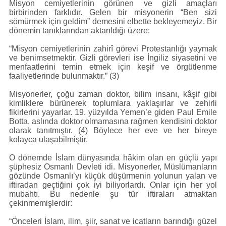
Misyon cemiyetlerinin görünen ve gizli amaçları
birbirinden farklıdır. Gelen bir misyonerin “Ben sizi
sömürmek için geldim” demesini elbette bekleyemeyiz. Bir
dönemin tanıklarından aktarıldığı üzere:
“Misyon cemiyetlerinin zahirî görevi Protestanlığı yaymak
ve benimsetmektir. Gizli görevleri ise İngiliz siyasetini ve
menfaatlerini temin etmek için keşif ve örgütlenme
faaliyetlerinde bulunmaktır.” (3)
Misyonerler, çoğu zaman doktor, bilim insanı, kâşif gibi
kimliklere bürünerek toplumlara yaklaşırlar ve zehirli
fikirlerini yayarlar. 19. yüzyılda Yemen’e giden Paul Emile
Botta, aslında doktor olmamasına rağmen kendisini doktor
olarak tanıtmıştır. (4) Böylece her eve ve her bireye
kolayca ulaşabilmiştir.
O dönemde İslam dünyasında hâkim olan en güçlü yapı
şüphesiz Osmanlı Devleti idi. Misyonerler, Müslümanların
gözünde Osmanlı’yı küçük düşürmenin yolunun yalan ve
iftiradan geçtiğini çok iyi biliyorlardı. Onlar için her yol
mubahtı. Bu nedenle şu tür iftiraları atmaktan
çekinmemişlerdir:
“Önceleri İslam, ilim, şiir, sanat ve icatların barındığı güzel