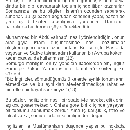
Bu kişiler, İslam ilimlerini öğrenip görünüşte âlim veya
dindar biri gibi davranarak toplum içinde itibar kazanırlar.
Sonrasında ise bu bilgileri, İslam’ın özünden saptırarak
sunarlar. Bu işi bazen doğrudan kendileri yapar, bazen de
yerli iş birlikçiler aracılığıyla yürütürler. Hampher,
hatıratında bu durumu şöyle örneklendirir:
Muhammed bin Abdülvahhab’ı nasıl yönlendirdiğini, onun
aracılığıyla İslam düşüncesinde nasıl bozulmalar
oluşturduğunu uzun uzun anlatır. Bu süreçte Basra’da
yaşayan ve Safiye takma adını kullanan bir Avrupa kökenli
kadın casusu da kullanmıştır. (12)
Sömürge mantığını en iyi yansıtan ifadelerden biri, İngiliz
Sömürge Bakan Yardımcısı’nın Hampher’e söylediği şu
sözlerdir:
“Biz İngilizler, sömürdüğümüz ülkelerde ayrılık tohumlarını
ekmedikçe ve bu ayrılıkları alevlendirmedikçe rahat ve
müreffeh bir hayat süremeyiz.” (13)
Bu sözler, İngilizlerin nasıl bir stratejiyle hareket ettiklerini
açıkça göstermektedir. Onlara göre birlik içinde yaşayan
bir toplumu sömürmek zordur. Ama iç karışıklık, fitne ve
ihtilaf varsa, sömürü ortamı kendiliğinden doğar.
İngilizler ile Müslümanların düşünce yapısı bu noktada