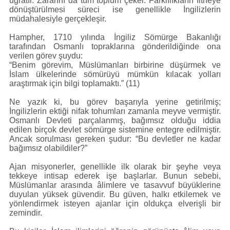
uğratır. Zararını da tüm toplum çeker. Farklılıkların fitneye
dönüştürülmesi süreci ise genellikle İngilizlerin
müdahalesiyle gerçekleşir.
Hampher, 1710 yılında İngiliz Sömürge Bakanlığı
tarafından Osmanlı topraklarına gönderildiğinde ona
verilen görev şuydu:
“Benim görevim, Müslümanları birbirine düşürmek ve
İslam ülkelerinde sömürüyü mümkün kılacak yolları
araştırmak için bilgi toplamaktı.” (11)
Ne yazık ki, bu görev başarıyla yerine getirilmiş;
İngilizlerin ektiği nifak tohumları zamanla meyve vermiştir.
Osmanlı Devleti parçalanmış, bağımsız olduğu iddia
edilen birçok devlet sömürge sistemine entegre edilmiştir.
Ancak sorulması gereken şudur: “Bu devletler ne kadar
bağımsız olabildiler?”
Ajan misyonerler, genellikle ilk olarak bir şeyhe veya
tekkeye intisap ederek işe başlarlar. Bunun sebebi,
Müslümanlar arasında âlimlere ve tasavvuf büyüklerine
duyulan yüksek güvendir. Bu güven, halkı etkilemek ve
yönlendirmek isteyen ajanlar için oldukça elverişli bir
zemindir.