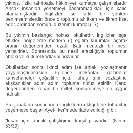
yıkmış, fiziki tahribatla hâkimiyet kurmaya çalışmışlardır.
Ancak insanları yönetmeyi başaramadıkları için kalıcı
olamamışlardır. İngilizler ise farklı bir yöntem
benimsemişlerdir: önce o toplumu ahlâken ve fikren ifsat
eder, ardından sömürü düzenini kurarlar.(17)
Bu yıkımın başlangıç noktası okullardır. İngilizler işgal
ettikleri bölgelerde modern (!) eğitim kurumları açarak
oranın değerlerinden uzak, Batı merkezli bir nesil
yetiştirirler. Sonrasında bu nesil aracılığıyla toplumun
ahlaki ve kültürel kodlarını bozarlar.
Okullardan sonra ikinci adım ise ahlaki yozlaşmanın
yaygınlaştırılmasıdır. Eğlence mekânları, gazinolar,
kahvehaneler çoğaltılır; içki, fuhuş gibi yozlaştırıcı
alışkanlıklar adım adım topluma nüfuz ettirilir. Kendi
değerlerinden kopan bir millet, sömürülmeye en uygun
hâli alır.
Bu çabaların sonucunda İngilizlerin ektiği fitne tohumları
yeşermeye başlar. Ayet-i kerîmede ifade edildiği gibi:
“İnsan için ancak çalıştığının karşılığı vardır.” (Necm,
53/39)