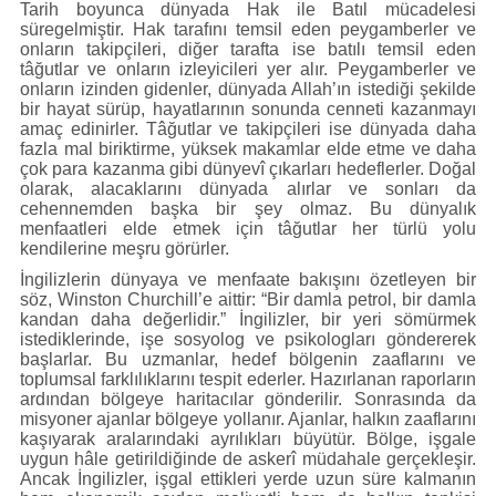
Künye
Tarih boyunca dünyada Hak ile Batıl mücadelesi
süregelmiştir. Hak tarafını temsil eden peygamberler ve
İletişim
onların takipçileri, diğer tarafta ise batılı temsil eden
tâğutlar ve onların izleyicileri yer alır. Peygamberler ve
onların izinden gidenler, dünyada Allah’ın istediği şekilde
bir hayat sürüp, hayatlarının sonunda cenneti kazanmayı
amaç edinirler. Tâğutlar ve takipçileri ise dünyada daha
fazla mal biriktirme, yüksek makamlar elde etme ve daha
çok para kazanma gibi dünyevî çıkarları hedeflerler. Doğal
olarak, alacaklarını dünyada alırlar ve sonları da
cehennemden başka bir şey olmaz. Bu dünyalık
menfaatleri elde etmek için tâğutlar her türlü yolu
kendilerine meşru görürler.
İngilizlerin dünyaya ve menfaate bakışını özetleyen bir
söz, Winston Churchill’e aittir: “Bir damla petrol, bir damla
kandan daha değerlidir.” İngilizler, bir yeri sömürmek
istediklerinde, işe sosyolog ve psikologları göndererek
başlarlar. Bu uzmanlar, hedef bölgenin zaaflarını ve
toplumsal farklılıklarını tespit ederler. Hazırlanan raporların
ardından bölgeye haritacılar gönderilir. Sonrasında da
misyoner ajanlar bölgeye yollanır. Ajanlar, halkın zaaflarını
kaşıyarak aralarındaki ayrılıkları büyütür. Bölge, işgale
uygun hâle getirildiğinde de askerî müdahale gerçekleşir.
Ancak İngilizler, işgal ettikleri yerde uzun süre kalmanın