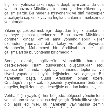
İngilizler, yalnızca askeri işgalle değil, aynı zamanda dinî
yapıları bozarak Müslüman toplumu içeriden çökertmeye
çalışmışlardır. Bu nedenle misyonerlik ve dinî mezhepler
aracılığıyla sapkınlık yayma İngiliz planlarının merkezinde
yer almıştır.
Yıkımı gerçekleştirmek için doğrudan İngiliz ajanlarının
sahneye çıkması gerekmezdi. Bunu bazen Müslüman
görünen, dindar kimlikli ama yönlendirilebilir kişiler
üzerinden yapmaları daha kolay ve etkili oluyordu.
Hampher'in, Muhammed bin Abdülvahhab ile ilgili
çalışmaları da bu yöntemin bir örneğidir.
Sonuç olarak, İngilizler’in Vehhabîlik hareketini
destekleyerek İslam dünyasında oluşturdukları etki,
sadece dinî alanda değil, aynı zamanda toplumsal ve
siyasi yapıda da büyük değişimlere yol açmıştır. Bu
hareketin, başta Suudi Arabistan olmak üzere,
Ortadoğu’nun pek çok bölgesinde yayılmasının önündeki
engeller, İngilizlerin açık desteğiyle ortadan kaldırılmıştır.
Vehhabîliğin yayıldığı her bölgede, bölgesel yönetimlerin
ve halkların sosyal dokusu değişmiştir. Tekfircilik ve şiddet
gibi aşırı eğilimler, bu hareketin yayılmasına zemin