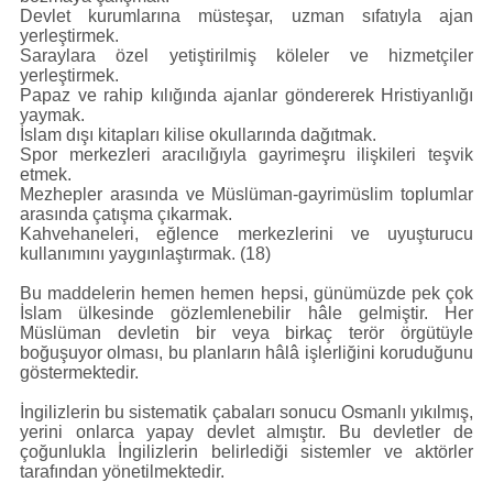
Devlet kurumlarına müsteşar, uzman sıfatıyla ajan
yerleştirmek.
Saraylara özel yetiştirilmiş köleler ve hizmetçiler
yerleştirmek.
Papaz ve rahip kılığında ajanlar göndererek Hristiyanlığı
yaymak.
İslam dışı kitapları kilise okullarında dağıtmak.
Spor merkezleri aracılığıyla gayrimeşru ilişkileri teşvik
etmek.
Mezhepler arasında ve Müslüman-gayrimüslim toplumlar
arasında çatışma çıkarmak.
Kahvehaneleri, eğlence merkezlerini ve uyuşturucu
kullanımını yaygınlaştırmak. (18)
Bu maddelerin hemen hemen hepsi, günümüzde pek çok
İslam ülkesinde gözlemlenebilir hâle gelmiştir. Her
Müslüman devletin bir veya birkaç terör örgütüyle
boğuşuyor olması, bu planların hâlâ işlerliğini koruduğunu
göstermektedir.
İngilizlerin bu sistematik çabaları sonucu Osmanlı yıkılmış,
yerini onlarca yapay devlet almıştır. Bu devletler de
çoğunlukla İngilizlerin belirlediği sistemler ve aktörler
tarafından yönetilmektedir.