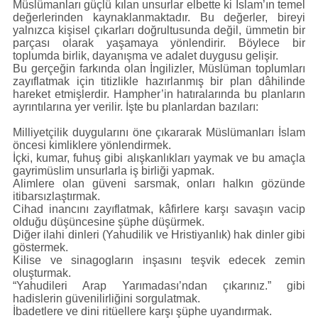
Müslümanları güçlü kılan unsurlar elbette ki İslam’ın temel
değerlerinden kaynaklanmaktadır. Bu değerler, bireyi
yalnızca kişisel çıkarları doğrultusunda değil, ümmetin bir
parçası olarak yaşamaya yönlendirir. Böylece bir
toplumda birlik, dayanışma ve adalet duygusu gelişir.
Bu gerçeğin farkında olan İngilizler, Müslüman toplumları
zayıflatmak için titizlikle hazırlanmış bir plan dâhilinde
hareket etmişlerdir. Hampher’in hatıralarında bu planların
ayrıntılarına yer verilir. İşte bu planlardan bazıları:
Milliyetçilik duygularını öne çıkararak Müslümanları İslam
öncesi kimliklere yönlendirmek.
İçki, kumar, fuhuş gibi alışkanlıkları yaymak ve bu amaçla
gayrimüslim unsurlarla iş birliği yapmak.
Alimlere olan güveni sarsmak, onları halkın gözünde
itibarsızlaştırmak.
Cihad inancını zayıflatmak, kâfirlere karşı savaşın vacip
olduğu düşüncesine şüphe düşürmek.
Diğer ilahi dinleri (Yahudilik ve Hristiyanlık) hak dinler gibi
göstermek.
Kilise ve sinagogların inşasını teşvik edecek zemin
oluşturmak.
“Yahudileri Arap Yarımadası’ndan çıkarınız.” gibi
hadislerin güvenilirliğini sorgulatmak.
İbadetlere ve dini ritüellere karşı şüphe uyandırmak.