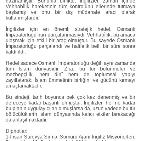
hazırlamıştır. Bununla birlikte, İngilizler, zaman içinde
Vehhabîlik hareketinin tüm kontrolünü ellerinde tutmaya
başlamış ve onu bir dış müdahale aracı olarak
kullanmışlardır.
İngilizler için en önemli stratejik hedef, Osmanlı
İmparatorluğu'nun parçalanmasıydı. Vehhabîlik, bu amaca
ulaşmak için etkili bir araç olmuştur. Bu sayede Osmanlı
İmparatorluğu parçalandı ve halifelik belli bir süre sonra
kaldırıldı.
Hedef sadece Osmanlı İmparatorluğu değil, aynı zamanda
tüm İslam dünyasıdır. Zira, bu tür bölünmeler ve
mezhepçilik, hem dinî hem de toplumsal yapıyı
zayıflatarak, İslam ümmetinin birliğini ve gücünü kırmayı
amaçlamaktadır.
Bu strateji, tarih boyunca pek çok kez denenmiş ve bir
dereceye kadar başarılı olmuştur. İngilizler, her ne kadar
bu planın uygulayıcıları olmuşlarsa da, uzun vadede bu tür
bölücülüklerin İslam dünyasında kalıcı etkiler bırakacağı
da anlaşılmaktadır.
Dipnotlar:
1-İhsan Süreyya Sırma, Sömürü Ajanı İngiliz Misyonerleri,