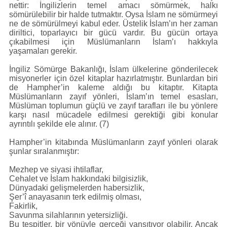
nettir: İngilizlerin temel amacı sömürmek, halkı
sömürülebilir bir halde tutmaktır. Oysa İslam ne sömürmeyi
ne de sömürülmeyi kabul eder. Üstelik İslam’ın her zaman
diriltici, toparlayıcı bir gücü vardır. Bu gücün ortaya
çıkabilmesi için Müslümanların İslam’ı hakkıyla
yaşamaları gerekir.
İngiliz Sömürge Bakanlığı, İslam ülkelerine gönderilecek
misyonerler için özel kitaplar hazırlatmıştır. Bunlardan biri
de Hampher’in kaleme aldığı bu kitaptır. Kitapta
Müslümanların zayıf yönleri, İslam’ın temel esasları,
Müslüman toplumun güçlü ve zayıf tarafları ile bu yönlere
karşı nasıl mücadele edilmesi gerektiği gibi konular
ayrıntılı şekilde ele alınır. (7)
Hampher’in kitabında Müslümanların zayıf yönleri olarak
şunlar sıralanmıştır:
Mezhep ve siyasi ihtilaflar,
Cehalet ve İslam hakkındaki bilgisizlik,
Dünyadaki gelişmelerden habersizlik,
Şer’î anayasanın terk edilmiş olması,
Fakirlik,
Savunma silahlarının yetersizliği.
Bu tespitler, bir yönüyle gerçeği yansıtıyor olabilir. Ancak