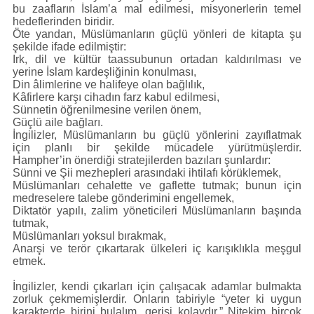
bu zaafların İslam’a mal edilmesi, misyonerlerin temel
hedeflerinden biridir.
Öte yandan, Müslümanların güçlü yönleri de kitapta şu
şekilde ifade edilmiştir:
Irk, dil ve kültür taassubunun ortadan kaldırılması ve
yerine İslam kardeşliğinin konulması,
Din âlimlerine ve halifeye olan bağlılık,
Kâfirlere karşı cihadın farz kabul edilmesi,
Sünnetin öğrenilmesine verilen önem,
Güçlü aile bağları.
İngilizler, Müslümanların bu güçlü yönlerini zayıflatmak
için planlı bir şekilde mücadele yürütmüşlerdir.
Hampher’in önerdiği stratejilerden bazıları şunlardır:
Sünni ve Şii mezhepleri arasındaki ihtilafı körüklemek,
Müslümanları cehalette ve gaflette tutmak; bunun için
medreselere talebe gönderimini engellemek,
Diktatör yapılı, zalim yöneticileri Müslümanların başında
tutmak,
Müslümanları yoksul bırakmak,
Anarşi ve terör çıkartarak ülkeleri iç karışıklıkla meşgul
etmek.
İngilizler, kendi çıkarları için çalışacak adamlar bulmakta
zorluk çekmemişlerdir. Onların tabiriyle “yeter ki uygun
karakterde birini bulalım, gerisi kolaydır.” Nitekim birçok