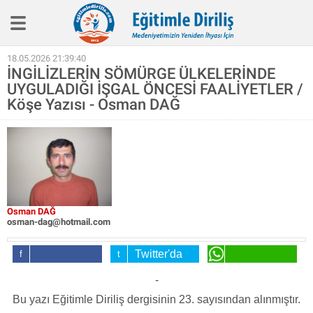
Eğitim İlkelerimiz
18.05.2026 21:39:40
İNGİLİZLERİN SÖMÜRGE ÜLKELERİNDE
Haber
UYGULADIĞI İŞGAL ÖNCESİ FAALİYETLER /
Köşe Yazıları
Köşe Yazısı - Osman DAĞ
Biyografi
Röpotaj
Aile Eğitimi
SineEğitim
Osman DAĞ
osman-dag@hotmail.com
Video
Kitap
Twitter'da
Facebook'da
Paylaş
WhatsApp'da
-
Hakkımızda
Paylaş
Paylaş
Bu yazı Eğitimle Diriliş dergisinin 23. sayısından alınmıştır.