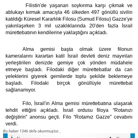
Künye
Filistin'de yaşanan soykırıma karşı çıkmak ve
İletişim
ablukayı kırmak amacıyla 46 ülkeden 497 gönüllü sivilin
katıldığı Küresel Kararlılık Filosu (Sumud Filosu) Gazze'ye
yakınlaşırken 3 mil uzaklıklarında 20'den fazla İsrail
mürettebatının kendilerine yaklaştığını açıkladı.
Alma gemisi başta olmak üzere filonun
kameralarını karartan katil İsrail devleti deniz mayınları
yerleştirilen denizde gemiye çok yönden müdahele
etmeye başladı. Filodaki diğer mürettebatlar da can
yeleklerini giyerek gemilerde toplu şekilde beklemeye
başladı. Filodaki birçok gönüllüyle mürettebat
sağlanamıyor.
Filo, İsrail'in Alma gemisi mürettebatına ulaşarak
tehdit ettiğini açıkladı. İsrail ordusu filoya “Rotanızı
değiştirin” anonsu geçti. Filo “Rotamız Gazze” cevabını
verdi.
Bu haber 1346 defa okunmuştur...