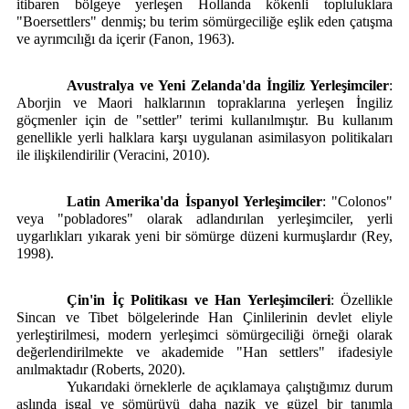
itibaren bölgeye yerleşen Hollanda kökenli topluluklara
"Boersettlers" denmiş; bu terim sömürgeciliğe eşlik eden çatışma
ve ayrımcılığı da içerir (Fanon, 1963).
Avustralya ve Yeni Zelanda'da İngiliz Yerleşimciler
:
Aborjin ve Maori halklarının topraklarına yerleşen İngiliz
göçmenler için de "settler" terimi kullanılmıştır. Bu kullanım
genellikle yerli halklara karşı uygulanan asimilasyon politikaları
ile ilişkilendirilir (Veracini, 2010).
Latin Amerika'da İspanyol Yerleşimciler
: "Colonos"
veya "pobladores" olarak adlandırılan yerleşimciler, yerli
uygarlıkları yıkarak yeni bir sömürge düzeni kurmuşlardır (Rey,
1998).
Çin'in İç Politikası ve Han Yerleşimcileri
: Özellikle
Sincan ve Tibet bölgelerinde Han Çinlilerinin devlet eliyle
yerleştirilmesi, modern yerleşimci sömürgeciliği örneği olarak
değerlendirilmekte ve akademide "Han settlers" ifadesiyle
anılmaktadır (Roberts, 2020).
Yukarıdaki örneklerle de açıklamaya çalıştığımız durum
aslında işgal ve sömürüyü daha nazik ve güzel bir tanımla