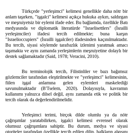
Türkçede "yerleşimci" kelimesi genellikle daha nötr bir
anlam taşırken, "işgalci" kelimesi açıkça hukuka aykırı, saldırgan
ve meşruiyetsiz bir eylemi ifade eder. Bu bağlamda, özellikle Batı
medyasında ve diplomatik literatürde "Israelisettlers" (İsrailli
yerleşimciler) ifadesi tercih edilmekte; buna karşın
"Israelioccupiers" (İsrailli işgalciler) ifadesinden kaçınılmaktadır.
Bu tercih, siyasi söylemde tarafsızlık izlenimi yaratmak amacı
taşımakta ve aynı zamanda yerleşimlerin meşruiyetine dolaylı bir
destek sağlamaktadır (Said, 1978; Veracini, 2010).
Bu terminolojik tercih, Filistinliler ve bazı bağımsız
gözlemciler tarafından eleştirilmekte ve "yerleşimci" kelimesinin,
fiilen işgal anlamına gelen eylemleri maskelediği
savunulmaktadır (B'Tselem, 2020). Dolayısıyla, kavramın
kullanımı yalnızca dilsel değil, aynı zamanda etik ve politik bir
tercih olarak da değerlendirilmelidir.
Yerleşimci terimi, birçok dilde olumlu ya da nötr
çağrışımlar yaratabilirken, işgalci kelimesi evrensel olarak
olumsuz çağrışımlara sahiptir. Bu durum, medya ve siyasi
otoriteler tarafından özellikle tercih edilen dilin, halkların algısını