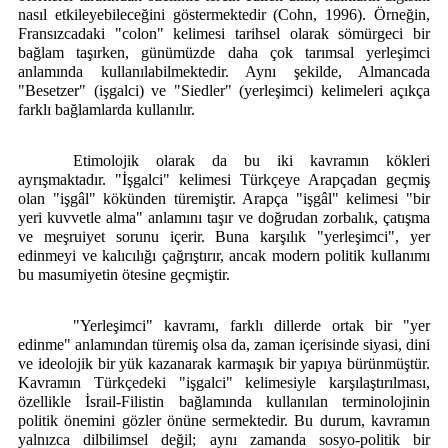
nasıl etkileyebileceğini göstermektedir (Cohn, 1996). Örneğin,
Fransızcadaki "colon" kelimesi tarihsel olarak sömürgeci bir
bağlam taşırken, günümüzde daha çok tarımsal yerleşimci
anlamında kullanılabilmektedir. Aynı şekilde, Almancada
"Besetzer" (işgalci) ve "Siedler" (yerleşimci) kelimeleri açıkça
farklı bağlamlarda kullanılır.
Etimolojik olarak da bu iki kavramın kökleri
ayrışmaktadır. "İşgalci" kelimesi Türkçeye Arapçadan geçmiş
olan "işgâl" kökünden türemiştir. Arapça "işgâl" kelimesi "bir
yeri kuvvetle alma" anlamını taşır ve doğrudan zorbalık, çatışma
ve meşruiyet sorunu içerir. Buna karşılık "yerleşimci", yer
edinmeyi ve kalıcılığı çağrıştırır, ancak modern politik kullanımı
bu masumiyetin ötesine geçmiştir.
"Yerleşimci" kavramı, farklı dillerde ortak bir "yer
edinme" anlamından türemiş olsa da, zaman içerisinde siyasi, dini
ve ideolojik bir yük kazanarak karmaşık bir yapıya bürünmüştür.
Kavramın Türkçedeki "işgalci" kelimesiyle karşılaştırılması,
özellikle İsrail-Filistin bağlamında kullanılan terminolojinin
politik önemini gözler önüne sermektedir. Bu durum, kavramın
yalnızca dilbilimsel değil; aynı zamanda sosyo-politik bir