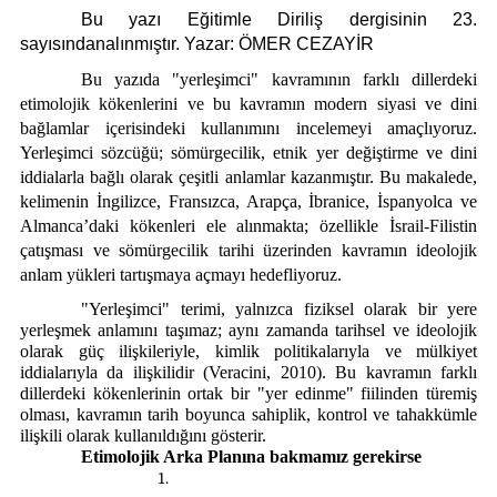
Künye
Bu yazı Eğitimle Diriliş dergisinin 23.
İletişim
sayısındanalınmıştır. Yazar: ÖMER CEZAYİR
Bu yazıda "yerleşimci" kavramının farklı dillerdeki
etimolojik kökenlerini ve bu kavramın modern siyasi ve dini
bağlamlar içerisindeki kullanımını incelemeyi amaçlıyoruz.
Yerleşimci sözcüğü; sömürgecilik, etnik yer değiştirme ve dini
iddialarla bağlı olarak çeşitli anlamlar kazanmıştır. Bu makalede,
kelimenin İngilizce, Fransızca, Arapça, İbranice, İspanyolca ve
Almanca’daki kökenleri ele alınmakta; özellikle İsrail-Filistin
çatışması ve sömürgecilik tarihi üzerinden kavramın ideolojik
anlam yükleri tartışmaya açmayı hedefliyoruz.
"Yerleşimci" terimi, yalnızca fiziksel olarak bir yere
yerleşmek anlamını taşımaz; aynı zamanda tarihsel ve ideolojik
olarak güç ilişkileriyle, kimlik politikalarıyla ve mülkiyet
iddialarıyla da ilişkilidir (Veracini, 2010). Bu kavramın farklı
dillerdeki kökenlerinin ortak bir "yer edinme" fiilinden türemiş
olması, kavramın tarih boyunca sahiplik, kontrol ve tahakkümle
ilişkili olarak kullanıldığını gösterir.
Etimolojik Arka Planına bakmamız gerekirse