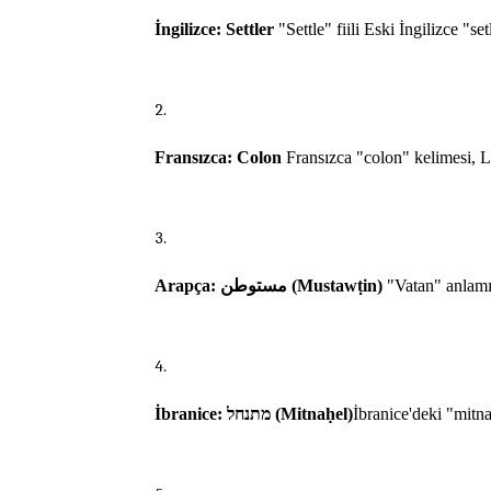
İngilizce: Settler
 "Settle" fiili Eski İngilizce "
Fransızca: Colon
 Fransızca "colon" kelimesi, L
Arapça: مستوطن (Mustawṭin)
İbranice: מתנחל (Mitnaḥel)