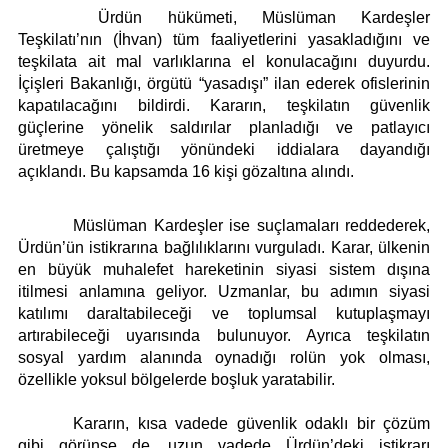
Künye
Ürdün hükümeti, Müslüman Kardeşler
İletişim
Teşkilatı’nın (İhvan) tüm faaliyetlerini yasakladığını ve
teşkilata ait mal varlıklarına el konulacağını duyurdu.
İçişleri Bakanlığı, örgütü “yasadışı” ilan ederek ofislerinin
kapatılacağını bildirdi. Kararın, teşkilatın güvenlik
güçlerine yönelik saldırılar planladığı ve patlayıcı
üretmeye çalıştığı yönündeki iddialara dayandığı
açıklandı. Bu kapsamda 16 kişi gözaltına alındı.
Müslüman Kardeşler ise suçlamaları reddederek,
Ürdün’ün istikrarına bağlılıklarını vurguladı. Karar, ülkenin
en büyük muhalefet hareketinin siyasi sistem dışına
itilmesi anlamına geliyor. Uzmanlar, bu adımın siyasi
katılımı daraltabileceği ve toplumsal kutuplaşmayı
artırabileceği uyarısında bulunuyor. Ayrıca teşkilatın
sosyal yardım alanında oynadığı rolün yok olması,
özellikle yoksul bölgelerde boşluk yaratabilir.
Kararın, kısa vadede güvenlik odaklı bir çözüm
gibi görünse de, uzun vadede Ürdün’deki istikrarı